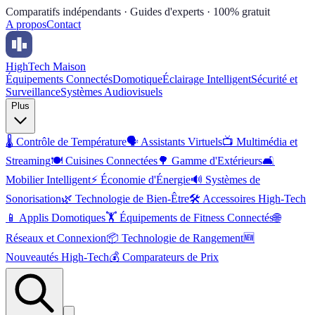
Comparatifs indépendants · Guides d'experts · 100% gratuit
A propos
Contact
High
Tech Maison
Équipements Connectés
Domotique
Éclairage Intelligent
Sécurité et
Surveillance
Systèmes Audiovisuels
Plus
🌡️
Contrôle de Température
🗣️
Assistants Virtuels
📺
Multimédia et
Streaming
🍽️
Cuisines Connectées
🌳
Gamme d'Extérieurs
🛋️
Mobilier Intelligent
⚡
Économie d'Énergie
🔊
Systèmes de
Sonorisation
🌿
Technologie de Bien-Être
🛠️
Accessoires High-Tech
📱
Applis Domotiques
🏋️
Équipements de Fitness Connectés
🌐
Réseaux et Connexion
📦
Technologie de Rangement
🆕
Nouveautés High-Tech
💰
Comparateurs de Prix