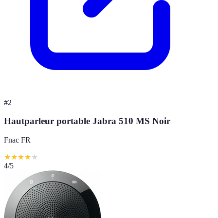
#
2
Hautparleur portable Jabra 510 MS Noir
Fnac FR
★
★
★
★
★
4
/5