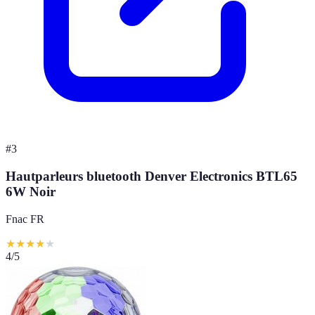
#
3
Hautparleurs bluetooth Denver Electronics BTL65
6W Noir
Fnac FR
★
★
★
★
★
4
/5