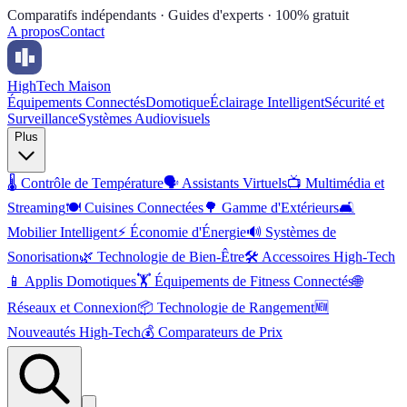
Comparatifs indépendants · Guides d'experts · 100% gratuit
A propos
Contact
High
Tech Maison
Équipements Connectés
Domotique
Éclairage Intelligent
Sécurité et
Surveillance
Systèmes Audiovisuels
Plus
🌡️
Contrôle de Température
🗣️
Assistants Virtuels
📺
Multimédia et
Streaming
🍽️
Cuisines Connectées
🌳
Gamme d'Extérieurs
🛋️
Mobilier Intelligent
⚡
Économie d'Énergie
🔊
Systèmes de
Sonorisation
🌿
Technologie de Bien-Être
🛠️
Accessoires High-Tech
📱
Applis Domotiques
🏋️
Équipements de Fitness Connectés
🌐
Réseaux et Connexion
📦
Technologie de Rangement
🆕
Nouveautés High-Tech
💰
Comparateurs de Prix