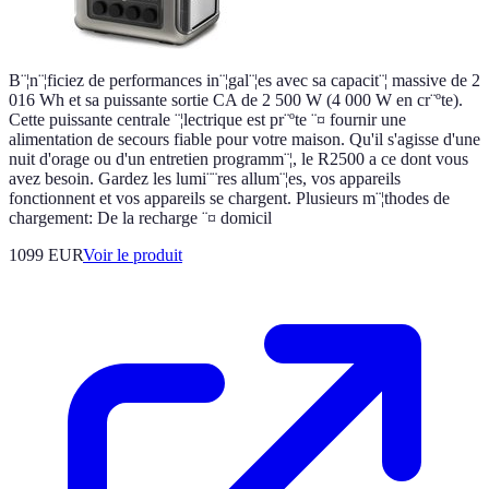
B¨¦n¨¦ficiez de performances in¨¦gal¨¦es avec sa capacit¨¦ massive de 2
016 Wh et sa puissante sortie CA de 2 500 W (4 000 W en cr¨ºte).
Cette puissante centrale ¨¦lectrique est pr¨ºte ¨¤ fournir une
alimentation de secours fiable pour votre maison. Qu'il s'agisse d'une
nuit d'orage ou d'un entretien programm¨¦, le R2500 a ce dont vous
avez besoin. Gardez les lumi¨¨res allum¨¦es, vos appareils
fonctionnent et vos appareils se chargent. Plusieurs m¨¦thodes de
chargement: De la recharge ¨¤ domicil
1099 EUR
Voir le produit