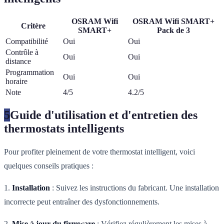
OSRAM Wifi
OSRAM Wifi SMART+
Critère
SMART+
Pack de 3
Compatibilité
Oui
Oui
Contrôle à
Oui
Oui
distance
Programmation
Oui
Oui
horaire
Note
4/5
4.2/5
5
Guide d'utilisation et d'entretien des
thermostats intelligents
Pour profiter pleinement de votre thermostat intelligent, voici
quelques conseils pratiques :
1.
Installation
: Suivez les instructions du fabricant. Une installation
incorrecte peut entraîner des dysfonctionnements.
2.
Mise à jour du firmware
: Vérifiez régulièrement les mises à