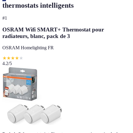
thermostats intelligents
#
1
OSRAM Wifi SMART+ Thermostat pour
radiateurs, blanc, pack de 3
OSRAM Homelighting FR
★
★
★
★
★
4.2
/5