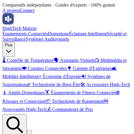
Comparatifs indépendants · Guides d'experts · 100% gratuit
A propos
Contact
High
Tech Maison
Équipements Connectés
Domotique
Éclairage Intelligent
Sécurité et
Surveillance
Systèmes Audiovisuels
Plus
🌡️
Contrôle de Température
🗣️
Assistants Virtuels
📺
Multimédia et
Streaming
🍽️
Cuisines Connectées
🌳
Gamme d'Extérieurs
🛋️
Mobilier Intelligent
⚡
Économie d'Énergie
🔊
Systèmes de
Sonorisation
🌿
Technologie de Bien-Être
🛠️
Accessoires High-Tech
📱
Applis Domotiques
🏋️
Équipements de Fitness Connectés
🌐
Réseaux et Connexion
📦
Technologie de Rangement
🆕
Nouveautés High-Tech
💰
Comparateurs de Prix