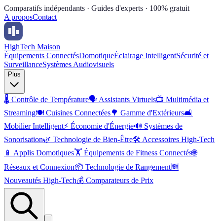
Comparatifs indépendants · Guides d'experts · 100% gratuit
A propos
Contact
High
Tech Maison
Équipements Connectés
Domotique
Éclairage Intelligent
Sécurité et
Surveillance
Systèmes Audiovisuels
Plus
🌡️
Contrôle de Température
🗣️
Assistants Virtuels
📺
Multimédia et
Streaming
🍽️
Cuisines Connectées
🌳
Gamme d'Extérieurs
🛋️
Mobilier Intelligent
⚡
Économie d'Énergie
🔊
Systèmes de
Sonorisation
🌿
Technologie de Bien-Être
🛠️
Accessoires High-Tech
📱
Applis Domotiques
🏋️
Équipements de Fitness Connectés
🌐
Réseaux et Connexion
📦
Technologie de Rangement
🆕
Nouveautés High-Tech
💰
Comparateurs de Prix