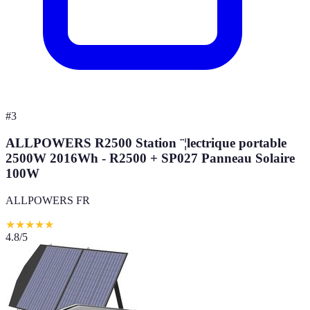
#
3
ALLPOWERS R2500 Station ¨¦lectrique portable
2500W 2016Wh - R2500 + SP027 Panneau Solaire
100W
ALLPOWERS FR
★
★
★
★
★
4.8
/5