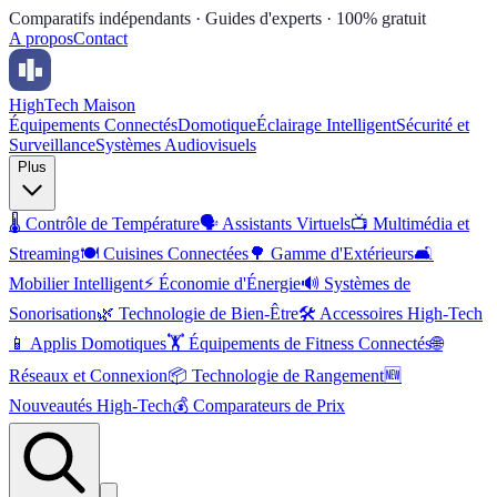
Comparatifs indépendants · Guides d'experts · 100% gratuit
A propos
Contact
High
Tech Maison
Équipements Connectés
Domotique
Éclairage Intelligent
Sécurité et
Surveillance
Systèmes Audiovisuels
Plus
🌡️
Contrôle de Température
🗣️
Assistants Virtuels
📺
Multimédia et
Streaming
🍽️
Cuisines Connectées
🌳
Gamme d'Extérieurs
🛋️
Mobilier Intelligent
⚡
Économie d'Énergie
🔊
Systèmes de
Sonorisation
🌿
Technologie de Bien-Être
🛠️
Accessoires High-Tech
📱
Applis Domotiques
🏋️
Équipements de Fitness Connectés
🌐
Réseaux et Connexion
📦
Technologie de Rangement
🆕
Nouveautés High-Tech
💰
Comparateurs de Prix