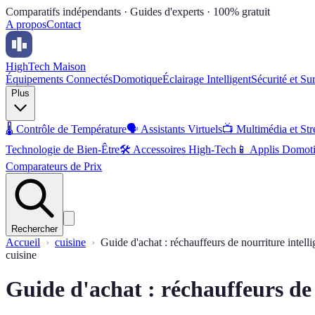
Comparatifs indépendants · Guides d'experts · 100% gratuit
A propos
Contact
High
Tech Maison
Équipements Connectés
Domotique
Éclairage Intelligent
Sécurité et Su
Plus
🌡️
Contrôle de Température
🗣️
Assistants Virtuels
📺
Multimédia et St
Technologie de Bien-Être
🛠️
Accessoires High-Tech
📱
Applis Domot
Comparateurs de Prix
Rechercher
Accueil
cuisine
Guide d'achat : réchauffeurs de nourriture intelli
cuisine
Guide d'achat : réchauffeurs de 