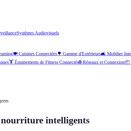
rveillance
Systèmes Audiovisuels
reaming
🍽️
Cuisines Connectées
🌳
Gamme d'Extérieurs
🛋️
Mobilier Inte
iques
🏋️
Équipements de Fitness Connectés
🌐
Réseaux et Connexion
📦
gents
nourriture intelligents