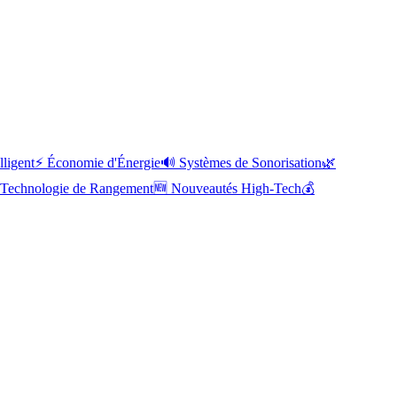
lligent
⚡
Économie d'Énergie
🔊
Systèmes de Sonorisation
🌿
Technologie de Rangement
🆕
Nouveautés High-Tech
💰