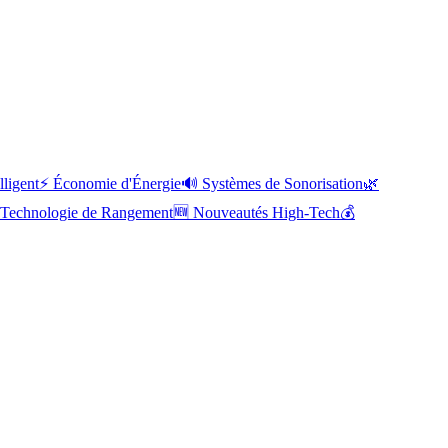
lligent
⚡
Économie d'Énergie
🔊
Systèmes de Sonorisation
🌿
Technologie de Rangement
🆕
Nouveautés High-Tech
💰