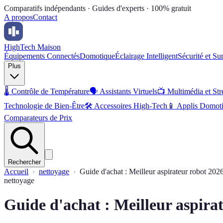
Comparatifs indépendants · Guides d'experts · 100% gratuit
A propos
Contact
High
Tech Maison
Équipements Connectés
Domotique
Éclairage Intelligent
Sécurité et Su
Plus
🌡️
Contrôle de Température
🗣️
Assistants Virtuels
📺
Multimédia et St
Technologie de Bien-Être
🛠️
Accessoires High-Tech
📱
Applis Domot
Comparateurs de Prix
Rechercher
Accueil
nettoyage
Guide d'achat : Meilleur aspirateur robot 202
nettoyage
Guide d'achat : Meilleur aspira