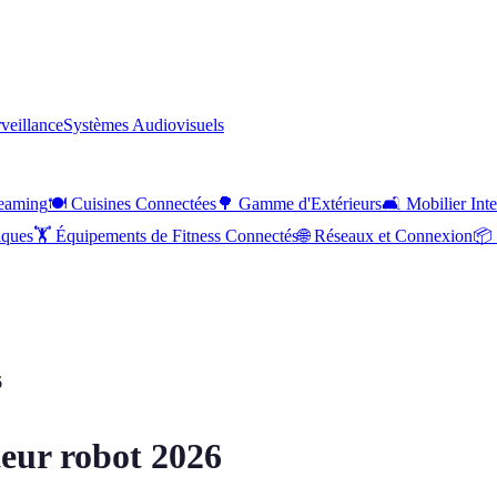
rveillance
Systèmes Audiovisuels
reaming
🍽️
Cuisines Connectées
🌳
Gamme d'Extérieurs
🛋️
Mobilier Inte
iques
🏋️
Équipements de Fitness Connectés
🌐
Réseaux et Connexion
📦
6
teur robot 2026