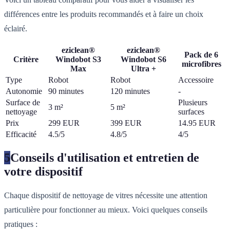
différences entre les produits recommandés et à faire un choix
éclairé.
eziclean®
eziclean®
Pack de 6
Critère
Windobot S3
Windobot S6
microfibres
Max
Ultra +
Type
Robot
Robot
Accessoire
Autonomie
90 minutes
120 minutes
-
Surface de
Plusieurs
3 m²
5 m²
nettoyage
surfaces
Prix
299 EUR
399 EUR
14.95 EUR
Efficacité
4.5/5
4.8/5
4/5
5
Conseils d'utilisation et entretien de
votre dispositif
Chaque dispositif de nettoyage de vitres nécessite une attention
particulière pour fonctionner au mieux. Voici quelques conseils
pratiques :