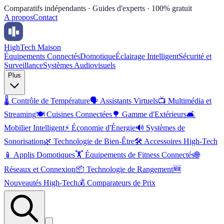
Comparatifs indépendants · Guides d'experts · 100% gratuit
A propos
Contact
High
Tech Maison
Équipements Connectés
Domotique
Éclairage Intelligent
Sécurité et
Surveillance
Systèmes Audiovisuels
Plus
🌡️
Contrôle de Température
🗣️
Assistants Virtuels
📺
Multimédia et
Streaming
🍽️
Cuisines Connectées
🌳
Gamme d'Extérieurs
🛋️
Mobilier Intelligent
⚡
Économie d'Énergie
🔊
Systèmes de
Sonorisation
🌿
Technologie de Bien-Être
🛠️
Accessoires High-Tech
📱
Applis Domotiques
🏋️
Équipements de Fitness Connectés
🌐
Réseaux et Connexion
📦
Technologie de Rangement
🆕
Nouveautés High-Tech
💰
Comparateurs de Prix