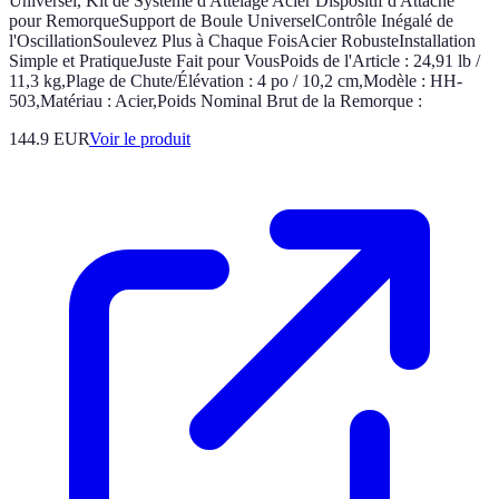
Universel, Kit de Système d'Attelage Acier Dispositif d'Attache
pour RemorqueSupport de Boule UniverselContrôle Inégalé de
l'OscillationSoulevez Plus à Chaque FoisAcier RobusteInstallation
Simple et PratiqueJuste Fait pour VousPoids de l'Article : 24,91 lb /
11,3 kg,Plage de Chute/Élévation : 4 po / 10,2 cm,Modèle : HH-
503,Matériau : Acier,Poids Nominal Brut de la Remorque :
144.9 EUR
Voir le produit