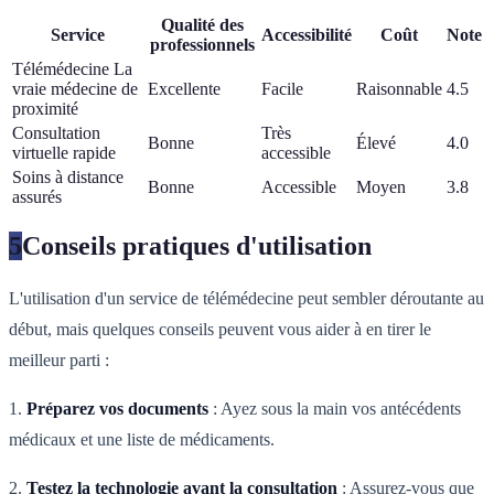
Qualité des
Service
Accessibilité
Coût
Note
professionnels
Télémédecine La
vraie médecine de
Excellente
Facile
Raisonnable
4.5
proximité
Consultation
Très
Bonne
Élevé
4.0
virtuelle rapide
accessible
Soins à distance
Bonne
Accessible
Moyen
3.8
assurés
5
Conseils pratiques d'utilisation
L'utilisation d'un service de télémédecine peut sembler déroutante au
début, mais quelques conseils peuvent vous aider à en tirer le
meilleur parti :
1.
Préparez vos documents
: Ayez sous la main vos antécédents
médicaux et une liste de médicaments.
2.
Testez la technologie avant la consultation
: Assurez-vous que