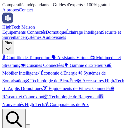
Comparatifs indépendants · Guides d'experts · 100% gratuit
A propos
Contact
High
Tech Maison
Équipements Connectés
Domotique
Éclairage Intelligent
Sécurité et
Surveillance
Systèmes Audiovisuels
Plus
🌡️
Contrôle de Température
🗣️
Assistants Virtuels
📺
Multimédia et
Streaming
🍽️
Cuisines Connectées
🌳
Gamme d'Extérieurs
🛋️
Mobilier Intelligent
⚡
Économie d'Énergie
🔊
Systèmes de
Sonorisation
🌿
Technologie de Bien-Être
🛠️
Accessoires High-Tech
📱
Applis Domotiques
🏋️
Équipements de Fitness Connectés
🌐
Réseaux et Connexion
📦
Technologie de Rangement
🆕
Nouveautés High-Tech
💰
Comparateurs de Prix